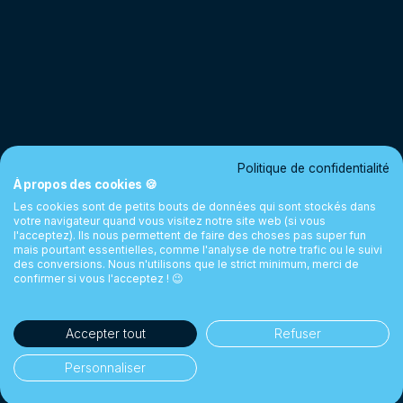
Politique de confidentialité
À propos des cookies 🍪
Les cookies sont de petits bouts de données qui sont stockés dans
votre navigateur quand vous visitez notre site web (si vous
l'acceptez). Ils nous permettent de faire des choses pas super fun
mais pourtant essentielles, comme l'analyse de notre trafic ou le suivi
des conversions. Nous n'utilisons que le strict minimum, merci de
confirmer si vous l'acceptez ! 😉
Accepter tout
Refuser
Personnaliser