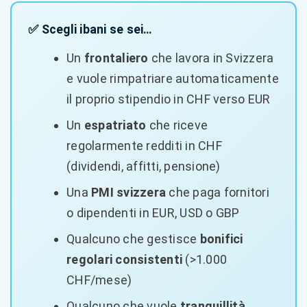
✅ Scegli ibani se sei…
Un
frontaliero
che lavora in Svizzera
e vuole rimpatriare automaticamente
il proprio stipendio in CHF verso EUR
Un
espatriato
che riceve
regolarmente redditi in CHF
(dividendi, affitti, pensione)
Una
PMI svizzera
che paga fornitori
o dipendenti in EUR, USD o GBP
Qualcuno che gestisce
bonifici
regolari consistenti
(>1.000
CHF/mese)
Qualcuno che vuole
tranquillità