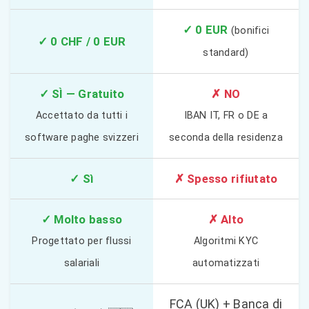
✓ 0 EUR
(bonifici
✓ 0 CHF / 0 EUR
standard)
✓ SÌ — Gratuito
✗ NO
Accettato da tutti i
IBAN IT, FR o DE a
software paghe svizzeri
seconda della residenza
✓ Sì
✗ Spesso rifiutato
✓ Molto basso
✗ Alto
Progettato per flussi
Algoritmi KYC
salariali
automatizzati
FCA (UK) + Banca di