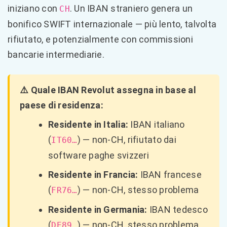
iniziano con
. Un IBAN straniero genera un
CH
bonifico SWIFT internazionale — più lento, talvolta
rifiutato, e potenzialmente con commissioni
bancarie intermediarie.
⚠️ Quale IBAN Revolut assegna in base al
paese di residenza:
Residente in Italia:
IBAN italiano
(
) — non-CH, rifiutato dai
IT60…
software paghe svizzeri
Residente in Francia:
IBAN francese
(
) — non-CH, stesso problema
FR76…
Residente in Germania:
IBAN tedesco
(
) — non-CH, stesso problema
DE89…