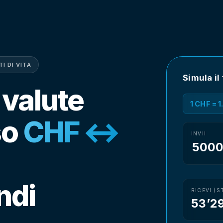
I DI VITA
Simula il
 valute
1 CHF = 
so
CHF ↔
INVII
ndi
RICEVI (S
53’2