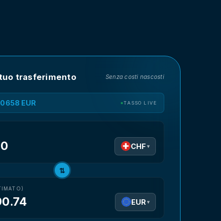
 tuo trasferimento
Senza costi nascosti
1.0658 EUR
TASSO LIVE
CHF
▾
⇅
TIMATO)
90.74
EUR
▾