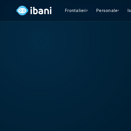
Frontalieri
Personale
I
▾
▾