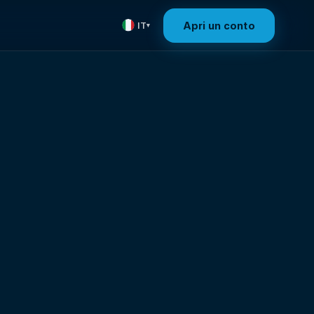
Apri un conto
IT
▾