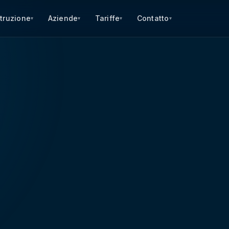
struzione
Aziende
Tariffe
Contatto
▾
▾
▾
▾