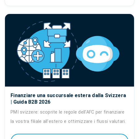
Finanziare una succursale estera dalla Svizzera
| Guida B2B 2026
PMI svizzere: scoprite le regole dell'AFC per finanziare
la vostra filiale all'estero e ottimizzare i flussi valutari.