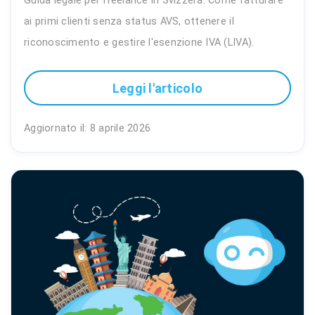
Guida legale per freelance in Svizzera. Come fatturare
ai primi clienti senza status AVS, ottenere il
riconoscimento e gestire l'esenzione IVA (LIVA).
Leggi l'articolo
Aggiornato il: 8 aprile 2026