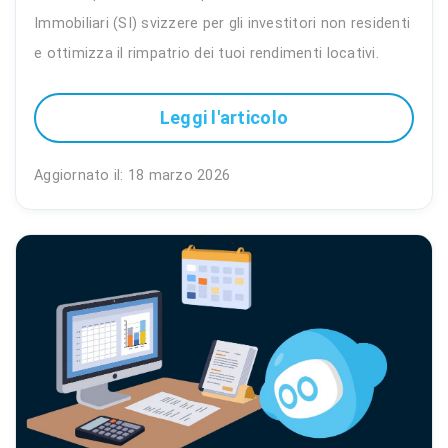
Immobiliari (SI) svizzere per gli investitori non residenti
e ottimizza il rimpatrio dei tuoi rendimenti locativi.
Leggi l'articolo
Aggiornato il: 18 marzo 2026