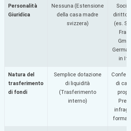
Personalità
Nessuna (Estensione
Societ
Giuridica
della casa madre
diritto 
svizzera)
(es. SA
Franc
GmbH
Germani
in Ita
Natura del
Semplice dotazione
Confer
trasferimento
di liquidità
di cap
di fondi
(Trasferimento
propr
interno)
Prest
infrag
formali