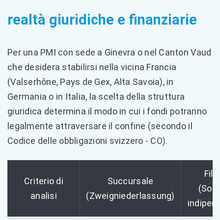
realtà giuridiche e finanziarie
Per una PMI con sede a Ginevra o nel Canton Vaud
che desidera stabilirsi nella vicina Francia
(Valserhône, Pays de Gex, Alta Savoia), in
Germania o in Italia, la scelta della struttura
giuridica determina il modo in cui i fondi potranno
legalmente attraversare il confine (secondo il
Codice delle obbligazioni svizzero - CO).
Fili
Criterio di
Succursale
(Soci
analisi
(Zweigniederlassung)
indipen