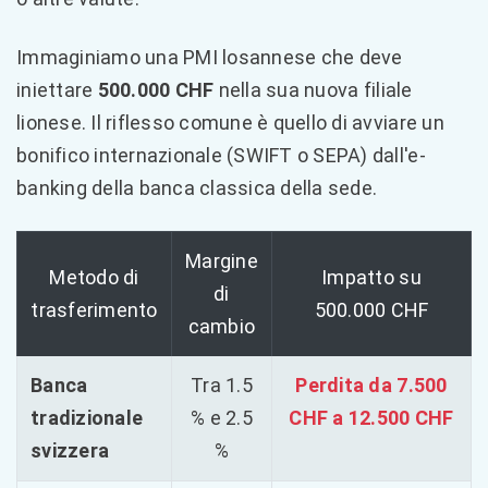
Immaginiamo una PMI losannese che deve
iniettare
500.000 CHF
nella sua nuova filiale
lionese. Il riflesso comune è quello di avviare un
bonifico internazionale (SWIFT o SEPA) dall'e-
banking della banca classica della sede.
Margine
Metodo di
Impatto su
di
trasferimento
500.000 CHF
cambio
Banca
Tra 1.5
Perdita da 7.500
tradizionale
% e 2.5
CHF a 12.500 CHF
svizzera
%