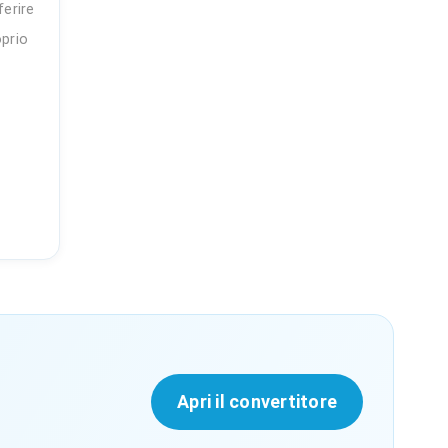
ferire
oprio
Apri il convertitore