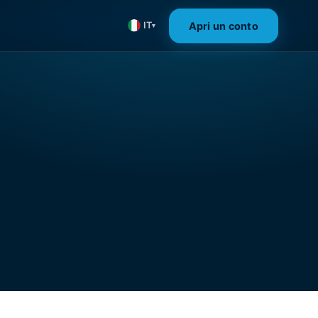
Apri un conto
IT
▾