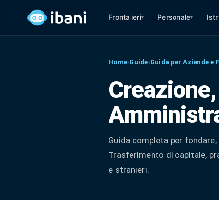
Frontalieri
Personale
Ist
▾
▾
Home
›
Guide
›
Guida per Aziende e 
Creazione,
Amministra
Guida completa per fondare, g
Trasferimento di capitale, pr
e stranieri.