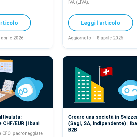
IVA (LIVA).
articolo
Leggi l'articolo
 aprile 2026
Aggiornato il: 8 aprile 2026
ltivaluta:
Creare una società in Svizze
e CHF/EUR | ibani
(Sagl, SA, Indipendente) | iba
B2B
e CFO: padroneggiate