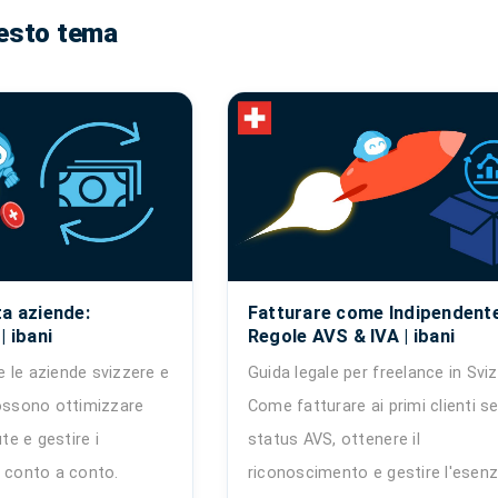
esto tema
ta aziende:
Fatturare come Indipendente
| ibani
Regole AVS & IVA | ibani
 le aziende svizzere e
Guida legale per freelance in Sviz
possono ottimizzare
Come fatturare ai primi clienti s
ute e gestire i
status AVS, ottenere il
a conto a conto.
riconoscimento e gestire l'esen