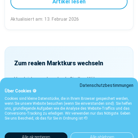
Artikel lesen
Aktualisiert am: 13. Februar 2026
Zum realen Marktkurs wechseln
Vergleichen und wechseln Sie Ihre Währungen zum
Datenschutzbestimmungen
realen Marktkurs – ohne versteckte Marge.
Über Cookies 🍪
Cookies sind kleine Datenstücke, die in Ihrem Browser gespeichert werden,
Währungsrechner öffnen
wenn Sie unsere Website besuchen (wenn Sie einverstanden sind). Sie helfen
uns, grundlegende Aufgaben wie die Analyse des Website-Traffics und das
Conversions-Tracking zu erledigen. Wir verwenden nur das Nötigste. Geben
Sie uns Bescheid, ob das für Sie in Ordnung ist 🫡
Alle akzeptieren
Alle ablehnen