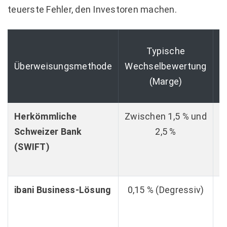
teuerste Fehler, den Investoren machen.
Typische
a
Überweisungsmethode
Wechselbewertung
(Marge)
R
Herkömmliche
Zwischen 1,5 % und
G
Schweizer Bank
2,5 %
V
(SWIFT)
ibani Business-Lösung
0,15 % (Degressiv)
a