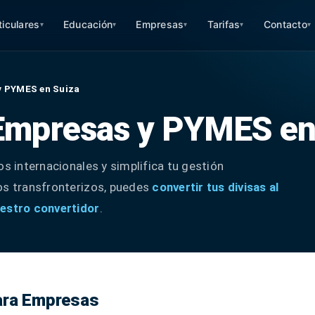
ticulares
Educación
Empresas
Tarifas
Contacto
▾
▾
▾
▾
▾
y PYMES en Suiza
 Empresas y PYMES en
os internacionales y simplifica tu gestión
os transfronterizos, puedes
convertir tus divisas al
uestro convertidor
.
ara Empresas