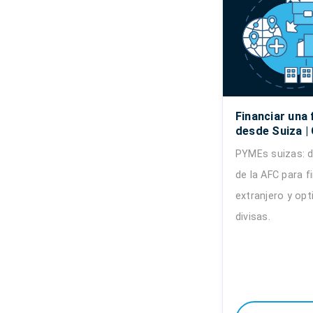
Financiar una f
desde Suiza |
PYMEs suizas: 
de la AFC para fi
extranjero y opt
divisas.