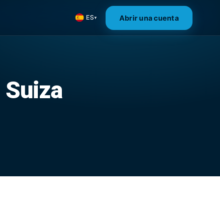
Abrir una cuenta
ES
▾
 Suiza