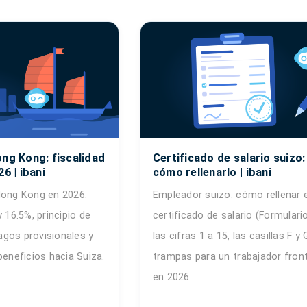
ong Kong: fiscalidad
Certificado de salario suizo:
6 | ibani
cómo rellenarlo | ibani
Hong Kong en 2026:
Empleador suizo: cómo rellenar e
y 16.5%, principio de
certificado de salario (Formulario
pagos provisionales y
las cifras 1 a 15, las casillas F y 
beneficios hacia Suiza.
trampas para un trabajador fron
en 2026.