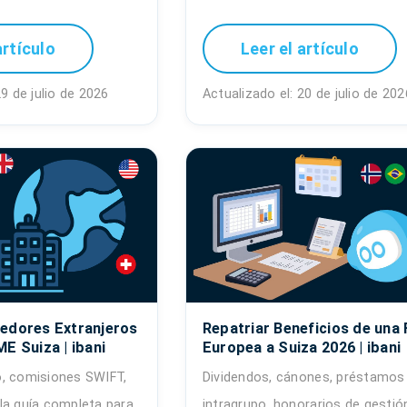
artículo
Leer el artículo
29 de julio de 2026
Actualizado el: 20 de julio de 202
edores Extranjeros
Repatriar Beneficios de una F
E Suiza | ibani
Europea a Suiza 2026 | ibani
, comisiones SWIFT,
Dividendos, cánones, préstamos
la guía completa para
intragrupo, honorarios de gestión