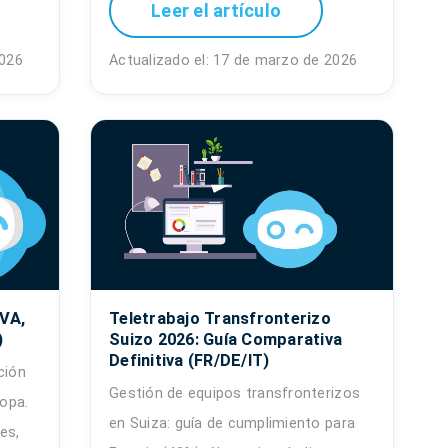
Leer el artículo
2026
Actualizado el: 17 de marzo de 2026
IVA,
Teletrabajo Transfronterizo
)
Suizo 2026: Guía Comparativa
Definitiva (FR/DE/IT)
ción
Gestión de equipos transfronterizos
ropa.
en Suiza: guía de cumplimiento para
es,