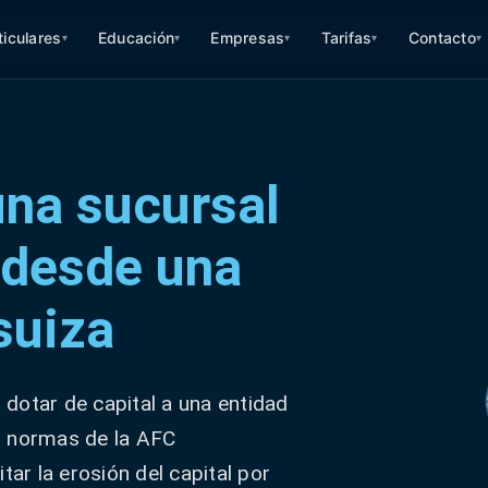
ticulares
Educación
Empresas
Tarifas
Contacto
▾
▾
▾
▾
▾
una sucursal
a desde una
suiza
 dotar de capital a una entidad
s normas de la AFC
tar la erosión del capital por