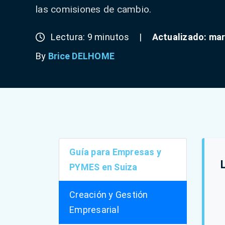
las comisiones de cambio.
Lectura: 9 minutos
|
Actualizado: ma
By
Brice DELHOME
Guía para Empresas y
PYMES en Suiza
Creación y Gestión
Empresarial