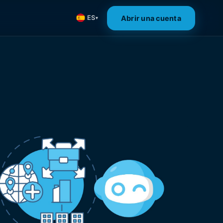
Abrir una cuenta
ES
▾