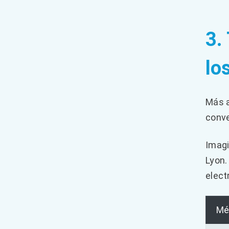
3.
lo
Más a
conve
Imagi
Lyon.
elect
Mé