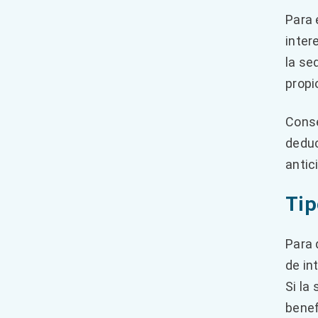
Para 
inter
la se
propi
Conse
deduc
antic
Tip
Para
de in
Si la
benef