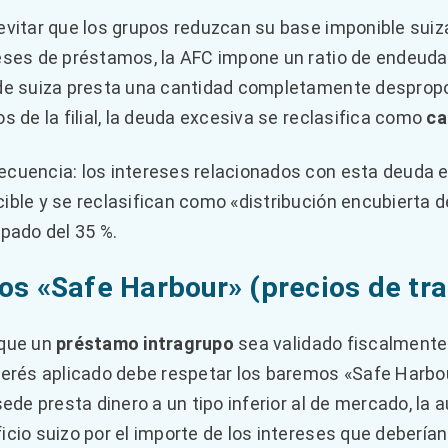
evitar que los grupos reduzcan su base imponible suiz
eses de préstamos, la AFC impone un ratio de endeud
de suiza presta una cantidad completamente despropo
os de la filial, la deuda excesiva se reclasifica como
ca
cuencia: los intereses relacionados con esta deuda
ible y se reclasifican como «distribución encubierta d
ipado del 35 %.
os «Safe Harbour» (precios de tr
 que un
préstamo intragrupo
sea validado fiscalmente
terés aplicado debe respetar los baremos «Safe Harbo
 sede presta dinero a un tipo inferior al de mercado, la
icio suizo por el importe de los intereses que debería