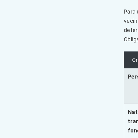
Para 
vecin
deter
Oblig
Cr
Per
Nat
tra
fon