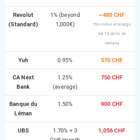
Revolut
1% (beyond
~480 CHF
(Standard)
1,000€)
*Sin incluir el recargo
del 1% de fin de
semana
Yuh
0.95%
570 CHF
CA Next
1.25%
750 CHF
Bank
(average)
Banque du
1.50%
900 CHF
Léman
UBS
1.70% + 3
1,056 CHF
CHF/month