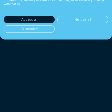
conversions. We only use the strict minimum, let us know if you're ok
with that 🫡
Accept all
Refuse all
Customize
IBAN suizo nominativo
🏦
Reciba su salario en Suiza
Cero comisiones de transferencia
🚫
ibani no cobra ninguna comisión fija
Multidivisa
🌍
EUR, USD, GBP, CAD, SGD…
*
Afiliado a SO-FIT (OAR)