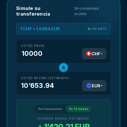
Simule su
Sin comisiones
transferencia
ocultas
1 CHF = 1.0654 EUR
LIVE RATE
USTED ENVÍA
CHF
▾
⇅
USTED RECIBE (ESTIMADO)
10’653.94
EUR
▾
Por transacción
En 12 meses
AHORRO ANUAL ESTIMADO
+ 1’420.21 EUR