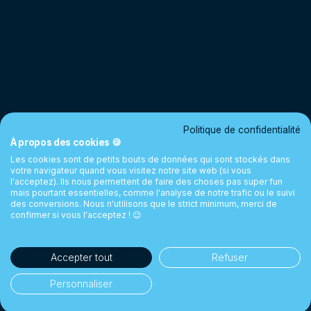
Politique de confidentialité
À propos des cookies 🍪
Les cookies sont de petits bouts de données qui sont stockés dans
votre navigateur quand vous visitez notre site web (si vous
l'acceptez). Ils nous permettent de faire des choses pas super fun
mais pourtant essentielles, comme l'analyse de notre trafic ou le suivi
des conversions. Nous n'utilisons que le strict minimum, merci de
confirmer si vous l'acceptez ! 😉
Accepter tout
Refuser
Personnaliser