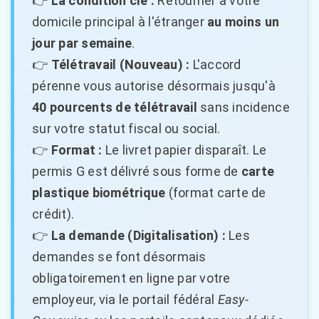
👉
La condition clé :
Retourner à votre
domicile principal à l'étranger
au moins un
jour par semaine
.
👉
Télétravail (Nouveau) :
L'accord
pérenne vous autorise désormais jusqu'à
40 pourcents de télétravail
sans incidence
sur votre statut fiscal ou social.
👉
Format :
Le livret papier disparaît. Le
permis G est délivré sous forme de
carte
plastique biométrique
(format carte de
crédit).
👉
La demande (Digitalisation) :
Les
demandes se font désormais
obligatoirement en ligne par votre
employeur, via le portail fédéral
Easy-