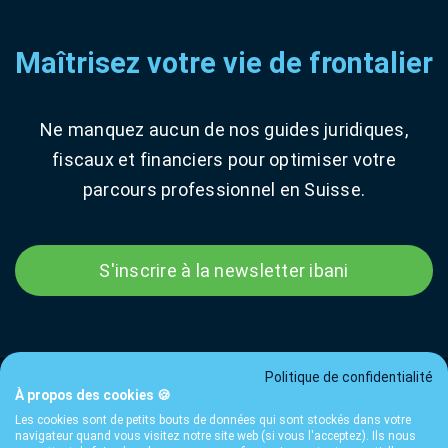
Maîtrisez votre vie de frontalier
Ne manquez aucun de nos guides juridiques,
fiscaux et financiers pour optimiser votre
parcours professionnel en Suisse.
S'inscrire à la newsletter ibani
Politique de confidentialité
À propos des cookies 🍪
Les cookies sont de petits bouts de données qui sont stockés dans votre
Tarifs
CGU
Confidentialité
FAQ
Contact
Guides
navigateur quand vous visitez notre site web (si vous l'acceptez). Ils nous