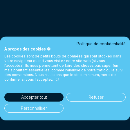
Politique de confidentialité
À propos des cookies 🍪
Les cookies sont de petits bouts de données qui sont stockés dans
votre navigateur quand vous visitez notre site web (si vous
l'acceptez). Ils nous permettent de faire des choses pas super fun
mais pourtant essentielles, comme l'analyse de notre trafic ou le suivi
des conversions. Nous n'utilisons que le strict minimum, merci de
confirmer si vous l'acceptez ! 😉
Accepter tout
Refuser
Personnaliser