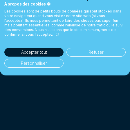
À propos des cookies 🍪
Les cookies sont de petits bouts de données qui sont stockés dans
votre navigateur quand vous visitez notre site web (si vous
l'acceptez). Ils nous permettent de faire des choses pas super fun
mais pourtant essentielles, comme l'analyse de notre trafic ou le suivi
des conversions. Nous n'utilisons que le strict minimum, merci de
confirmer si vous l'acceptez ! 😉
Accepter tout
Refuser
Personnaliser
35'000+ clients
👥
Particuliers & entreprises
1 Milliard CHF+
💰
Changés depuis 2018
Jusqu'à 10× moins cher
📉
Qu'une banque traditionnelle