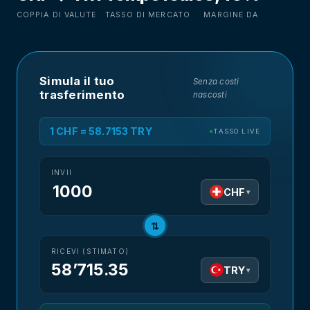
COPPIA DI VALUTE
TASSO DI MERCATO
MARGINE DA
Simula il tuo
Senza costi
trasferimento
nascosti
1 CHF = 58.7153 TRY
TASSO LIVE
INVII
CHF
▾
⇅
RICEVI (STIMATO)
58’715.35
TRY
▾