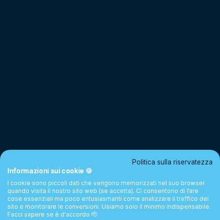
Politica sulla riservatezza
Informazioni sui cookie 🍪
I cookie sono piccoli dati che vengono memorizzati nel suo browser
quando visita il nostro sito web (se accetta). Ci consentono di fare
cose essenziali ma poco entusiasmanti come analizzare il traffico del
sito e monitorare le conversioni. Usiamo solo il minimo indispensabile.
Facci sapere se è d'accordo 🫡