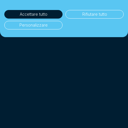
Accettare tutto
Rifiutare tutto
Personalizzare
35'000+ clienti
👥
Privati & aziende
1 Miliardo CHF+
💰
Cambiati dal 2018
Fino a 10× più conveniente
📉
Di una banca tradizionale
4.7/5 · Eccellente
⭐
Su 2'000+ recensioni clienti
*
Affiliato SO-FIT (OAD)