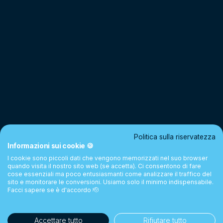
Politica sulla riservatezza
Informazioni sui cookie 🍪
I cookie sono piccoli dati che vengono memorizzati nel suo browser
quando visita il nostro sito web (se accetta). Ci consentono di fare
cose essenziali ma poco entusiasmanti come analizzare il traffico del
sito e monitorare le conversioni. Usiamo solo il minimo indispensabile.
Facci sapere se è d'accordo 🫡
Accettare tutto
Rifiutare tutto