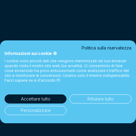
Politica sulla riservatezza
Informazioni sui cookie 🍪
I cookie sono piccoli dati che vengono memorizzati nel suo browser
quando visita il nostro sito web (se accetta). Ci consentono di fare
cose essenziali ma poco entusiasmanti come analizzare il traffico del
sito e monitorare le conversioni. Usiamo solo il minimo indispensabile.
Facci sapere se è d'accordo 🫡
Accettare tutto
Rifiutare tutto
Personalizzare
35'000+ clienti