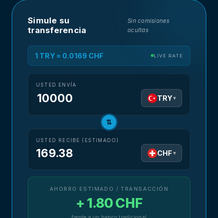
Simule su
Sin comisiones
transferencia
ocultas
1 TRY = 0.0169 CHF
LIVE RATE
USTED ENVÍA
TRY
▾
⇅
USTED RECIBE (ESTIMADO)
169.38
CHF
▾
AHORRO ESTIMADO / TRANSACCIÓN
+ 1.80 CHF
frente a un banco tradicional