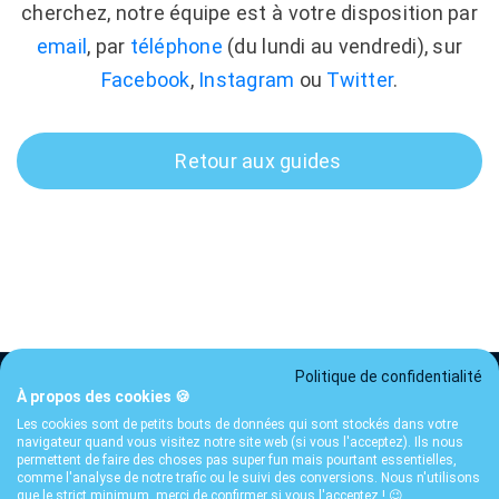
cherchez, notre équipe est à votre disposition par
email
, par
téléphone
(du lundi au vendredi), sur
Facebook
,
Instagram
ou
Twitter
.
Retour aux guides
Politique de confidentialité
À propos des cookies 🍪
Les cookies sont de petits bouts de données qui sont stockés dans votre
Tarifs
CGU
Confidentialité
FAQ
Contact
Guides
navigateur quand vous visitez notre site web (si vous l'acceptez). Ils nous
permettent de faire des choses pas super fun mais pourtant essentielles,
© 2026 ibani SA — Genève, Suisse · Intermédiaire financier affilié
comme l'analyse de notre trafic ou le suivi des conversions. Nous n'utilisons
que le strict minimum, merci de confirmer si vous l'acceptez ! 😉