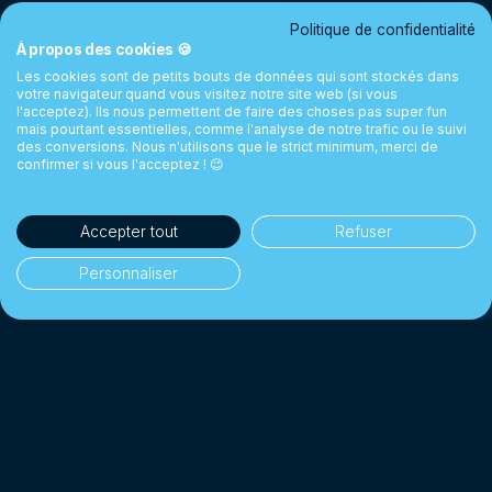
Politique de confidentialité
À propos des cookies 🍪
Les cookies sont de petits bouts de données qui sont stockés dans
votre navigateur quand vous visitez notre site web (si vous
l'acceptez). Ils nous permettent de faire des choses pas super fun
mais pourtant essentielles, comme l'analyse de notre trafic ou le suivi
des conversions. Nous n'utilisons que le strict minimum, merci de
confirmer si vous l'acceptez ! 😉
Accepter tout
Refuser
Personnaliser
35'000+ clients
👥
Particuliers & entreprises
1 Milliard CHF+
💰
Changés depuis 2018
Jusqu'à 10× moins cher