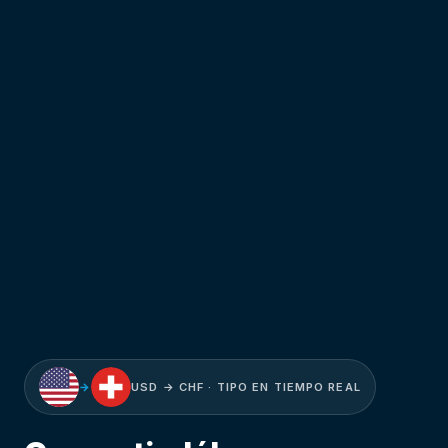
→
USD → CHF · TIPO EN TIEMPO REAL