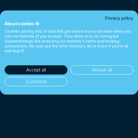
Privacy policy
About cookies 🍪
Cookies are tiny bits of data that get stored in your browser when you
visit our website (if you accept). They allow us to do boring but
essential things like analyzing our website's traffic and tracking
conversions. We only use the strict minimum, let us know if you're ok
with that 🫡
Accept all
Refuse all
Customize
35'000+ clientes
👥
Particulares y empresas
1 Mil millones CHF+
💰
Cambiados desde 2018