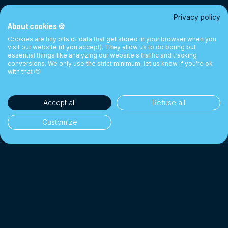
Privacy policy
About cookies 🍪
Cookies are tiny bits of data that get stored in your browser when you
visit our website (if you accept). They allow us to do boring but
essential things like analyzing our website's traffic and tracking
conversions. We only use the strict minimum, let us know if you're ok
with that 🫡
Accept all
Refuse all
Customize
35'000+ clientes
👥
Particulares y empresas
1 Mil millones CHF+
💰
Cambiados desde 2018
Hasta 10× más barato
📉