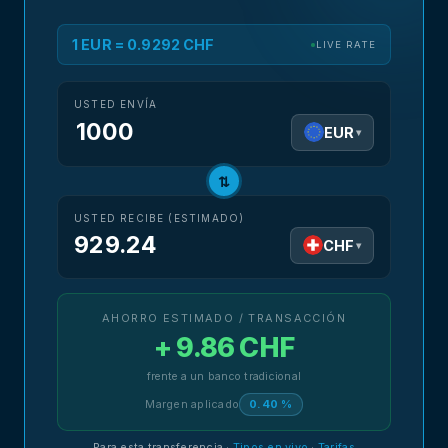
1 EUR = 0.9292 CHF
LIVE RATE
USTED ENVÍA
EUR
▾
⇅
USTED RECIBE (ESTIMADO)
929.24
CHF
▾
AHORRO ESTIMADO / TRANSACCIÓN
+ 9.86 CHF
frente a un banco tradicional
Margen aplicado
0.40 %
Para esta transferencia
·
Tipos en vivo
·
Tarifas