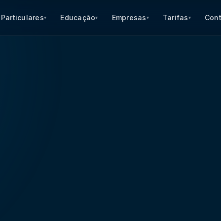
Particulares
Educação
Empresas
Tarifas
Con
▾
▾
▾
▾