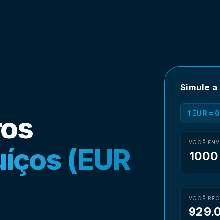
Simule a
1 EUR = 
ros
VOCÊ ENV
uíços (EUR
VOCÊ REC
929.