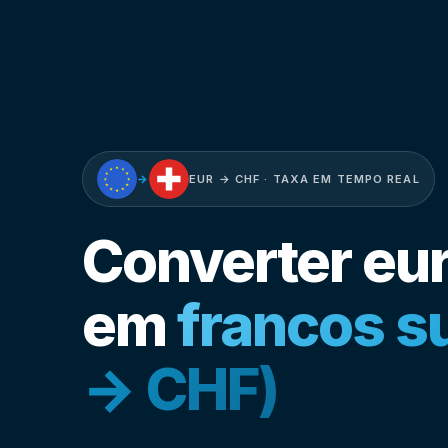
→
EUR → CHF · TAXA EM TEMPO REAL
Converter eu
em
francos s
→ CHF)