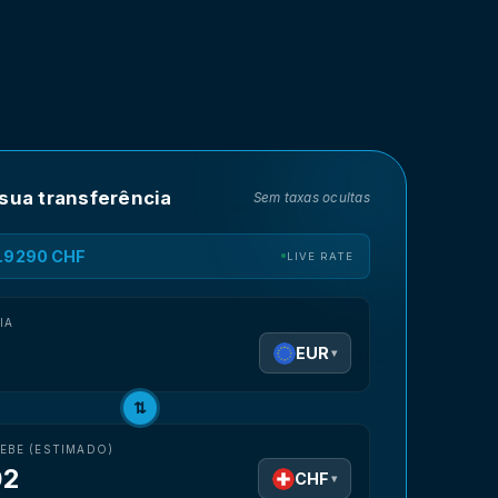
 sua transferência
Sem taxas ocultas
0.9290 CHF
LIVE RATE
IA
EUR
▾
⇅
EBE (ESTIMADO)
02
CHF
▾