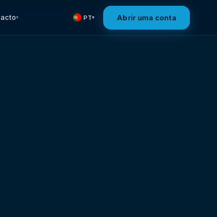
tacto
Abrir uma conta
PT
▾
▾