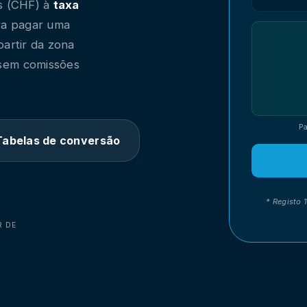
os (CHF) à
taxa
ara pagar uma
partir da zona
sem comissões
Pa
Tabelas de conversão
* Registo 
R DE