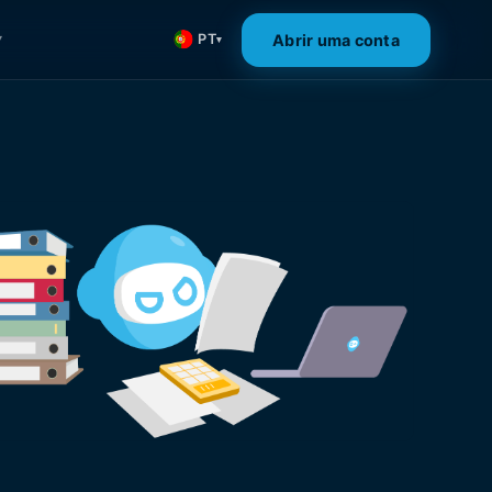
Abrir uma conta
PT
▾
▾