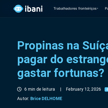
Trabalhadores fronteiriços
P
▾
Propinas na Suí
pagar do estrang
gastar fortunas?
6 min de leitura
|
February 12, 2026
Autor:
Brice DELHOME