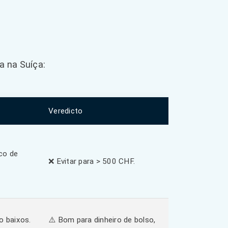
a na Suíça:
Veredicto
sco de
❌ Evitar para > 500 CHF.
o baixos.
⚠️ Bom para dinheiro de bolso,