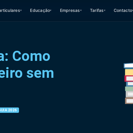
articulares
Educação
Empresas
Tarifas
Contacto
▾
▾
▾
▾
ça: Como
eiro sem
GUIA 2026