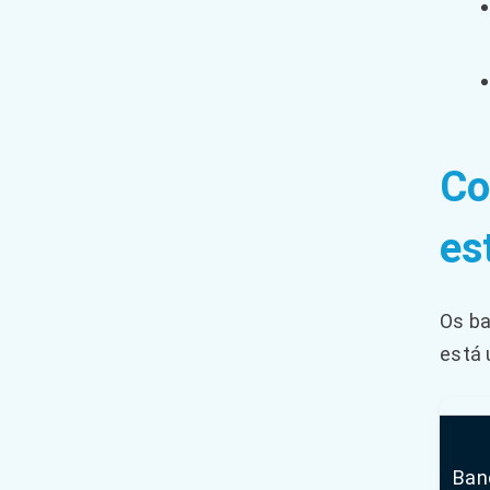
Co
es
Os ba
está 
Ban