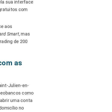
la sua interface
 gratuitos com
ce aos
ard Smart
, mas
trading de 200
 com as
int-Julien-en-
. Neobancos como
 abrir uma conta
omicílio no