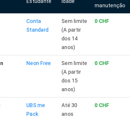
Estudante
idade
manutenção
Conta
Sem limite
0 CHF
Standard
(A partir
dos 14
anos)
n
Neon Free
Sem limite
0 CHF
(A partir
dos 15
anos)
S
UBS me
Até 30
0 CHF
Pack
anos