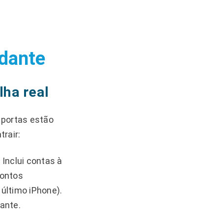
udante
lha real
 portas estão
rair:
Inclui contas à
ontos
 último iPhone).
ante.