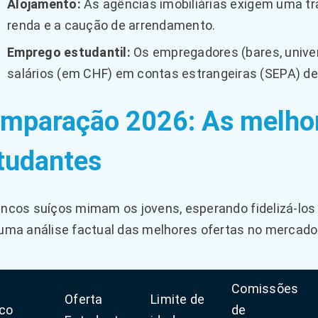
Alojamento:
As agências imobiliárias exigem uma tr
renda e a caução de arrendamento.
Emprego estudantil:
Os empregadores (bares, univ
salários (em CHF) em contas estrangeiras (SEPA) dev
mparação 2026: As melhor
tudantes
ncos suíços mimam os jovens, esperando fidelizá-los p
uma análise factual das melhores ofertas no mercado
Comissões
Oferta
Limite de
co
de