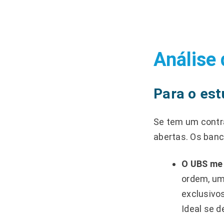
Análise 
Para o est
Se tem um contr
abertas. Os banc
O UBS me
ordem, um
exclusivos
Ideal se 