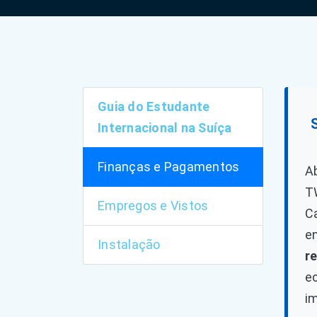
Guia do Estudante
Internacional na Suíça
Finanças e Pagamentos
A
T
Empregos e Vistos
C
e
Instalação
r
e
i