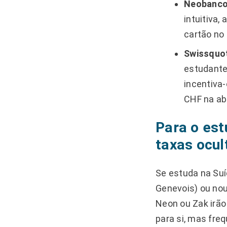
Neobancos
intuitiva,
cartão no 
Swissquo
estudant
incentiva-
CHF na ab
Para o est
taxas ocul
Se estuda na Suí
Genevois) ou nou
Neon ou Zak irão
para si, mas fre