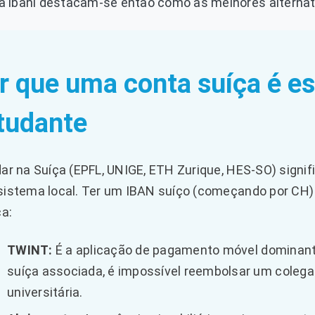
 a ibani destacam-se então como as melhores alternati
r que uma conta suíça é e
tudante
ar na Suíça (EPFL, UNIGE, ETH Zurique, HES-SO) signif
istema local. Ter um IBAN suíço (começando por CH)
ca:
TWINT:
É a aplicação de pagamento móvel dominant
suíça associada, é impossível reembolsar um colega
universitária.