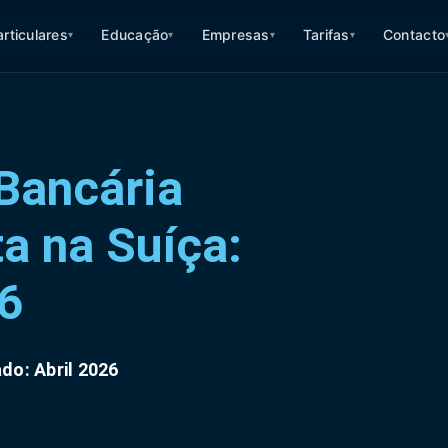
articulares
Educação
Empresas
Tarifas
Contacto
▾
▾
▾
▾
Bancária
ta na Suíça:
6
do: Abril 2026