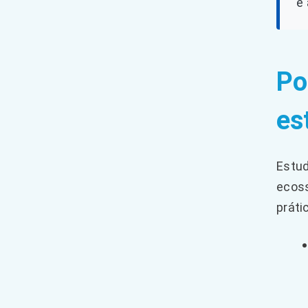
e
Po
es
Estud
ecoss
práti