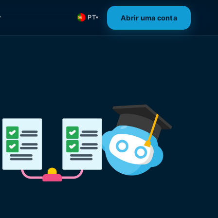
Abrir uma conta
PT
▾
▾