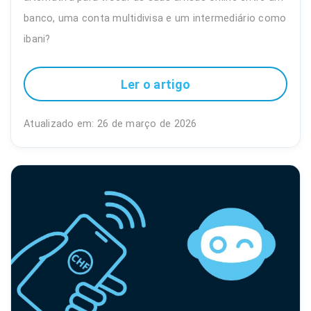
banco, uma conta multidivisa e um intermediário como
ibani?
Ler o artigo
Atualizado em: 26 de março de 2026