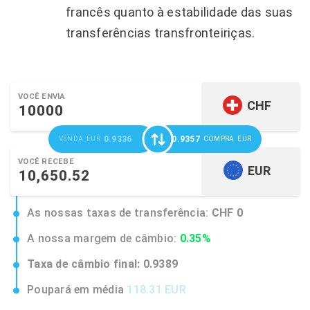
francês quanto à estabilidade das suas
transferências transfronteiriças.
VOCÊ ENVIA
CHF
0.9336
0.9357
VENDA
EUR
COMPRA
EUR
VOCÊ RECEBE
EUR
As nossas taxas de transferência:
CHF 0
A nossa margem de câmbio:
0.35%
Taxa de câmbio final:
0.9389
Poupará em média
118.31 EUR