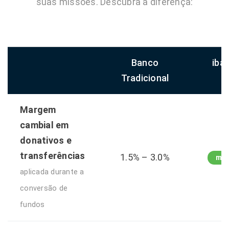
suas missões. Descubra a diferença:
Banco
iban
Tradicional
Margem
cambial em
donativos e
transferências
1.5% – 3.0%
max
aplicada durante a
conversão de
fundos