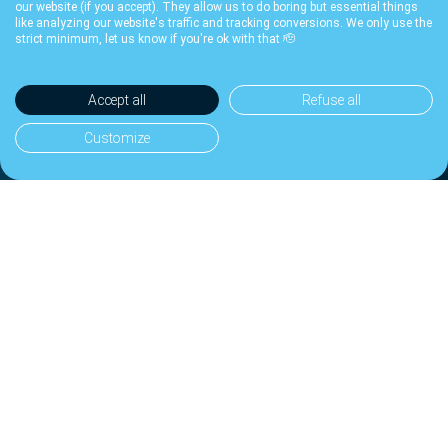
our website (if you accept). They allow us to do boring but essential things
like analyzing our website's traffic and tracking conversions. We only use the
strict minimum, let us know if you're ok with that 🫡
Ver as nossas taxas
Accept all
Refuse all
✔ Suporte Personalizado · ✔ Sem Taxas Ocultas · ✔ Ideal
Customize
para ONG sediadas na Suíça
Tarifas
Termos
Privacidade
FAQ
Contacto
Guias
© 2026 ibani SA — Genebra, Suíça · Intermediário financeiro
afiliado à SO-FIT ·
llms.txt