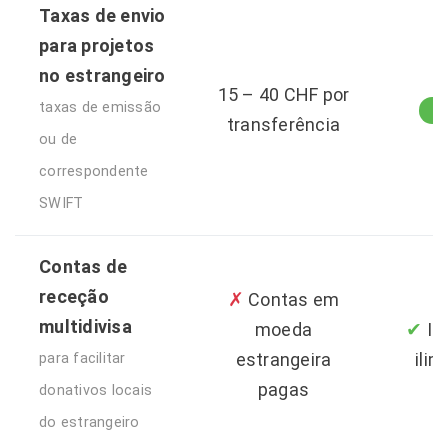
Taxas de envio
para projetos
no estrangeiro
15 – 40 CHF por
taxas de emissão
C
transferência
ou de
correspondente
SWIFT
Contas de
receção
✗
Contas em
multidivisa
✔
moeda
Inc
estrangeira
ilim
para facilitar
pagas
donativos locais
do estrangeiro