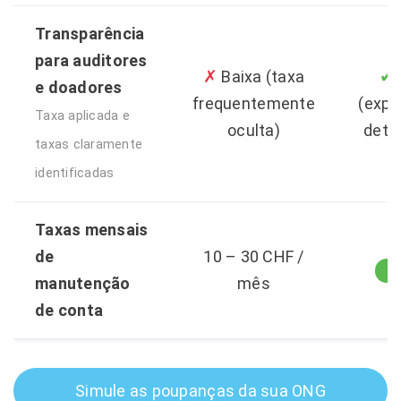
Transparência
para auditores
✗
✔
Baixa (taxa
e doadores
frequentemente
(expo
Taxa aplicada e
oculta)
deta
taxas claramente
identificadas
Taxas mensais
de
10 – 30 CHF /
C
manutenção
mês
de conta
Simule as poupanças da sua ONG