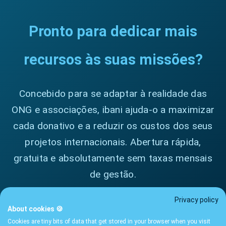
Pronto para dedicar mais
recursos às suas missões?
Concebido para se adaptar à realidade das
ONG e associações, ibani ajuda-o a maximizar
cada donativo e a reduzir os custos dos seus
projetos internacionais. Abertura rápida,
gratuita e absolutamente sem taxas mensais
de gestão.
Privacy policy
About cookies 🍪
Contact Us
Cookies are tiny bits of data that get stored in your browser when you visit