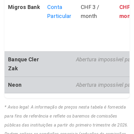
Migros Bank
Conta
CHF 3 /
CHF 2
Particular
month
mont
Banque Cler
Abertura impossível para
Zak
Neon
Abertura impossível para
* Aviso legal: A informação de preços nesta tabela é fornecida
para fins de referência e reflete os baremos de comissões
públicas das instituições a partir do primeiro trimestre de 2026.