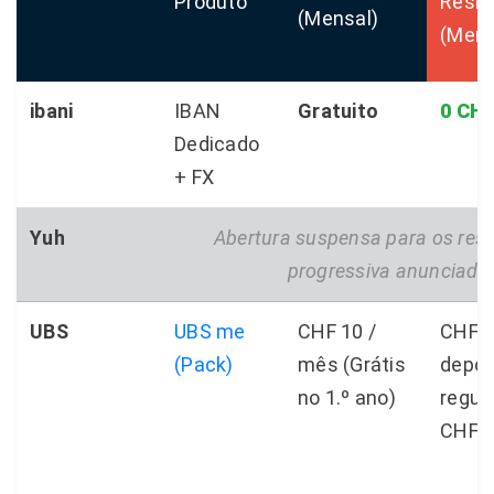
Produto
Resid
(Mensal)
(Mens
ibani
IBAN
Gratuito
0 CH
Dedicado
+ FX
Yuh
Abertura suspensa para os resi
progressiva anunciada,
UBS
UBS me
CHF 10 /
CHF 0
(Pack)
mês (Grátis
depós
no 1.º ano)
regul
CHF 5