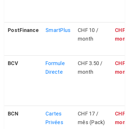
PostFinance
SmartPlus
CHF 10 /
CHF 2
month
mont
BCV
Formule
CHF 3.50 /
CHF 2
Directe
month
mont
BCN
Cartes
CHF 17 /
CHF 1
Privées
mês (Pack)
mont