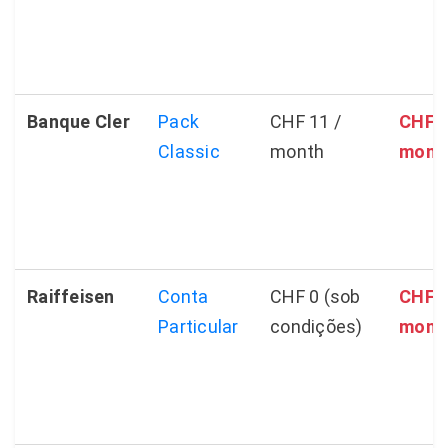
Banque Cler
Pack
CHF 11 /
CHF 2
Classic
month
mont
Raiffeisen
Conta
CHF 0 (sob
CHF 2
Particular
condições)
mont