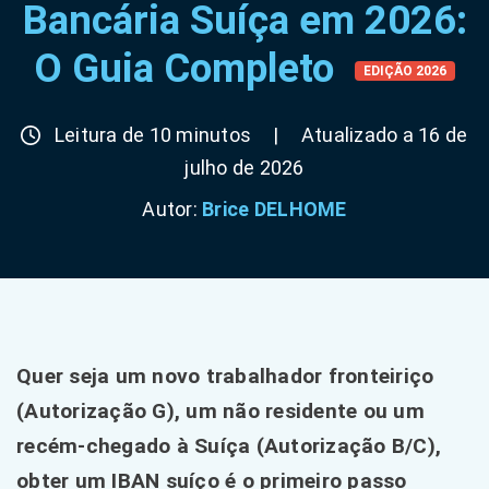
Bancária Suíça em 2026:
O Guia Completo
EDIÇÃO 2026
Leitura de 10 minutos
|
Atualizado a 16 de
julho de 2026
Autor:
Brice DELHOME
Quer seja um novo trabalhador fronteiriço
(Autorização G), um não residente ou um
recém-chegado à Suíça (Autorização B/C),
obter um IBAN suíço é o primeiro passo