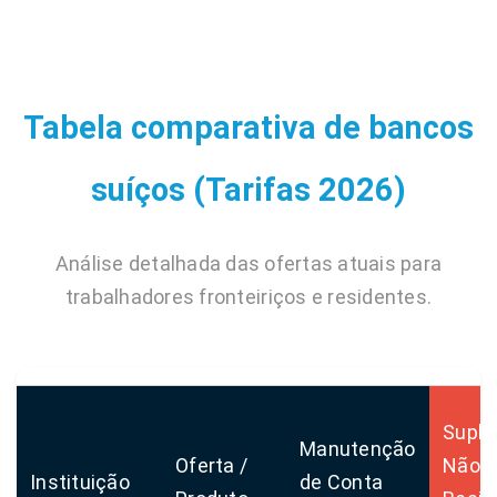
Tabela comparativa de bancos
suíços (Tarifas 2026)
Análise detalhada das ofertas atuais para
trabalhadores fronteiriços e residentes.
Supl
Manutenção
Oferta /
Não
Instituição
de Conta