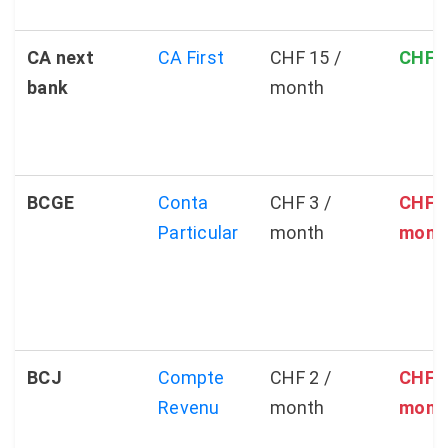
CA next
CA First
CHF 15 /
CHF 
bank
month
BCGE
Conta
CHF 3 /
CHF 1
Particular
month
mont
BCJ
Compte
CHF 2 /
CHF 1
Revenu
month
mont