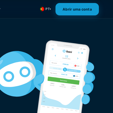
Abrir uma conta
PT
▾
▾