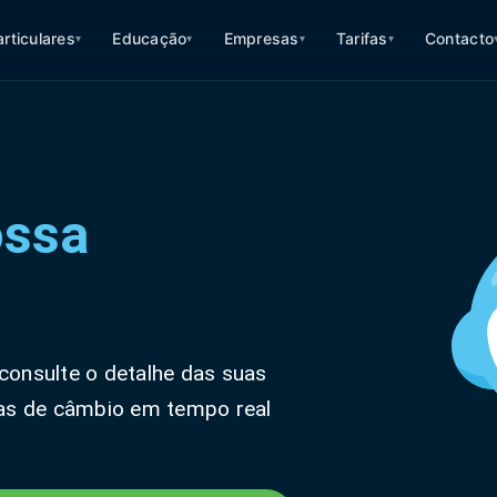
articulares
Educação
Empresas
Tarifas
Contacto
▾
▾
▾
▾
ossa
consulte o detalhe das suas
axas de câmbio em tempo real