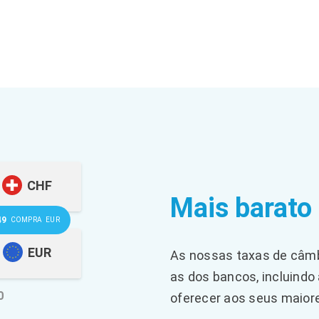
CHF
Mais barato
49
COMPRA
EUR
EUR
As nossas taxas de câmb
as dos bancos, incluindo
0
oferecer aos seus maiore