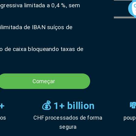
essiva limitada a 0,4 %, sem
ilimitada de IBAN suíços de
xo de caixa bloqueando taxas de
Começar
+
💰 1+ billion

tos
CHF processados de forma
poup
segura