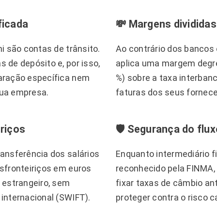
ficada
💸 Margens divididas
i são contas de trânsito.
Ao contrário dos bancos
 de depósito e, por isso,
aplica uma margem degres
aração específica nem
%) sobre a taxa interbanc
sua empresa.
faturas dos seus fornece
iriços
🛡️ Segurança do flux
ansferência dos salários
Enquanto intermediário fi
sfronteiriços em euros
reconhecido pela FINMA,
 estrangeiro, sem
fixar taxas de câmbio a
internacional (SWIFT).
proteger contra o risco c