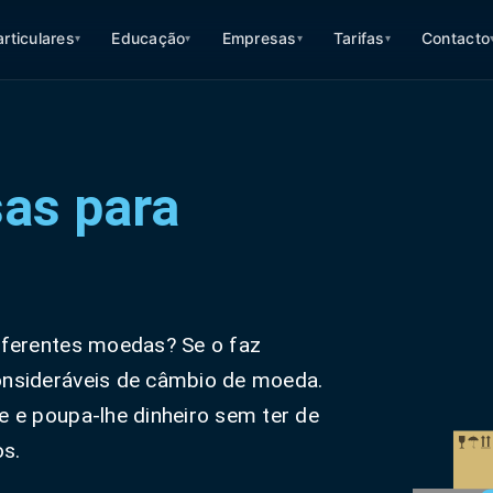
articulares
Educação
Empresas
Tarifas
Contacto
▾
▾
▾
▾
sas para
iferentes moedas? Se o faz
onsideráveis de câmbio de moeda.
 e poupa-lhe dinheiro sem ter de
os.