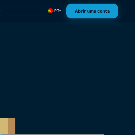
Abrir uma conta
PT
▾
▾