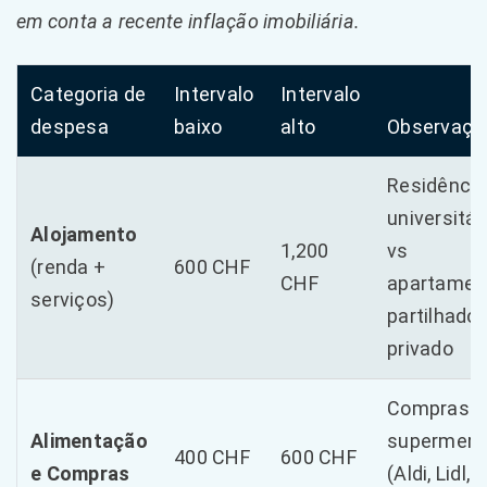
em conta a recente inflação imobiliária.
Categoria de
Intervalo
Intervalo
despesa
baixo
alto
Observaçõ
Residência
universitár
Alojamento
1,200
vs
(renda +
600 CHF
CHF
apartamen
serviços)
partilhado
privado
Compras 
Alimentação
supermerc
400 CHF
600 CHF
e Compras
(Aldi, Lidl,