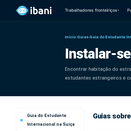
Trabalhadores fronteiriços
P
▾
Início
›
Guias
›
Guia do Estudante In
Instalar-s
Encontrar habitação do estra
estudantes estrangeiros e cu
Guias sobre
Guia do Estudante
Internacional na Suíça