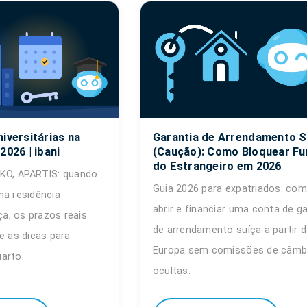
iversitárias na
Garantia de Arrendamento S
2026 | ibani
(Caução): Como Bloquear F
do Estrangeiro em 2026
OKO, APARTIS: quando
Guia 2026 para expatriados: co
ma residência
abrir e financiar uma conta de ga
íça, os prazos reais
de arrendamento suíça a partir 
e as dicas para
Europa sem comissões de câmb
arto.
ocultas.