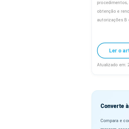
procedimentos, 
obtenção e ren
autorizações B e
Ler o ar
Atualizado em: 
Converte à
Compara e con