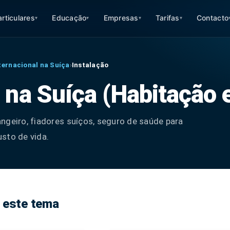
articulares
Educação
Empresas
Tarifas
Contacto
▾
▾
▾
▾
ternacional na Suíça
›
Instalação
e na Suíça (Habitação
ngeiro, fiadores suíços, seguro de saúde para
sto de vida.
 este tema