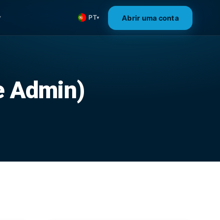
Abrir uma conta
PT
▾
▾
 e Admin)