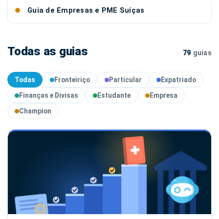
Guia de Empresas e PME Suíças
Todas as guias
79
guias
Todas
Fronteiriço
Particular
Expatriado
Finanças e Divisas
Estudante
Empresa
Champion