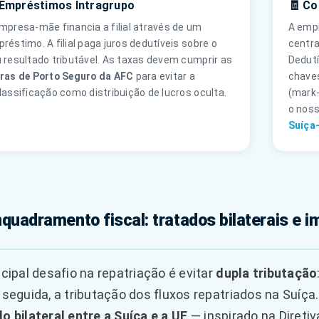
 Empréstimos Intragrupo
🧾 Co
mpresa-mãe financia a filial através de um
A empr
réstimo. A filial paga juros dedutíveis sobre o
centra
 resultado tributável. As taxas devem cumprir as
Dedutí
ras de Porto Seguro da AFC
para evitar a
chaves
lassificação como distribuição de lucros oculta.
(mark
o noss
Suíça
nquadramento fiscal: tratados bilaterais e i
ncipal desafio na repatriação é evitar
dupla tributação
 seguida, a tributação dos fluxos repatriados na Suíça
o bilateral entre a Suíça e a UE
— inspirado na Direti