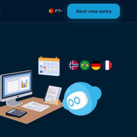
Abrir uma conta
PT
▾
▾