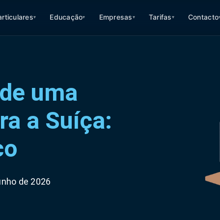
articulares
Educação
Empresas
Tarifas
Contacto
▾
▾
▾
▾
 de uma
ra a Suíça:
co
junho de 2026