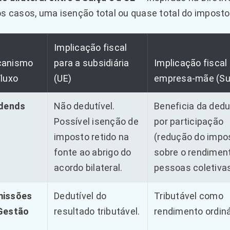
s casos, uma isenção total ou quase total do imposto 
Implicação fiscal
anismo
para a subsidiária
Implicação fiscal
Fluxo
(UE)
empresa-mãe (Su
idends
Não dedutível.
Beneficia da ded
Possível isenção de
por participação
imposto retido na
(redução do impo
fonte ao abrigo do
sobre o rendimen
acordo bilateral.
pessoas coletivas
issões
Dedutível do
Tributável como
Gestão
resultado tributável.
rendimento ordiná