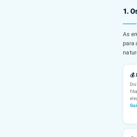
1. O
As em
para 
natur
💰
Dis
fil
ele
Gui