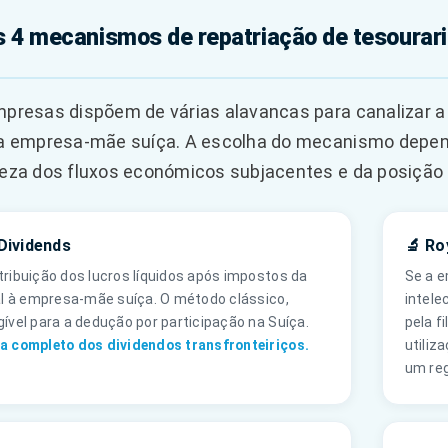
s 4 mecanismos de repatriação de tesourar
presas dispõem de várias alavancas para canalizar a t
a empresa-mãe suíça. A escolha do mecanismo depende
eza dos fluxos económicos subjacentes e da posição de 
 Dividends
🔬 Ro
tribuição dos lucros líquidos após impostos da
Se a e
ial à empresa-mãe suíça. O método clássico,
intele
gível para a dedução por participação na Suíça.
pela fi
a completo dos dividendos transfronteiriços.
utiliza
um reg