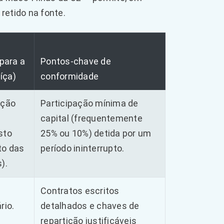
retido na fonte.
 para a
Pontos-chave de
íça)
conformidade
ução
Participação mínima de
capital (frequentemente
sto
25% ou 10%) detida por um
to das
período ininterrupto.
).
Contratos escritos
rio.
detalhados e chaves de
repartição justificáveis