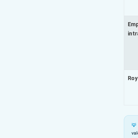
Emp
int
Roy
💡
va