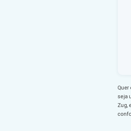
Quer 
seja 
Zug, 
confo