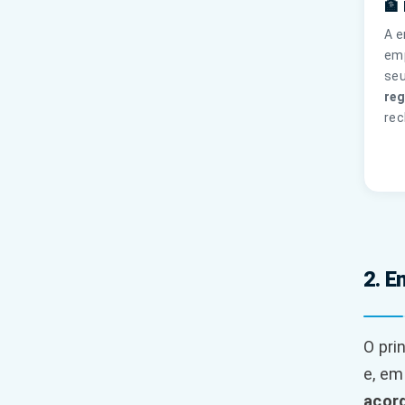
🏦
A e
emp
seu
reg
rec
2. E
O pri
e, em
acord