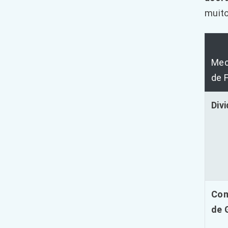
muito
Mec
de 
Div
Com
de 