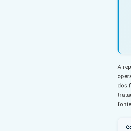
A rep
opera
dos 
trata
fonte
Co