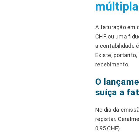
múltipla
A faturação em d
CHF, ou uma fidu
a contabilidade 
Existe, portanto
recebimento.
O lançame
suíça a fa
No dia da emissã
registar. Geralme
0,95 CHF).