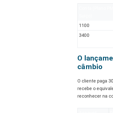
Conta (Plano P
Suíço)
1100
3400
O lançame
câmbio
O cliente paga 3
recebe o equival
reconhecer na co
Account
D