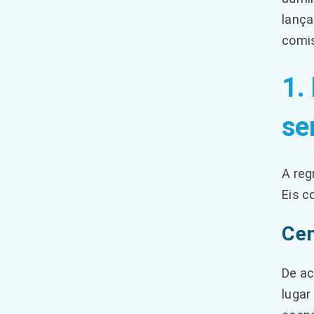
lança
comis
1.
se
A reg
Eis c
Cen
De ac
lugar