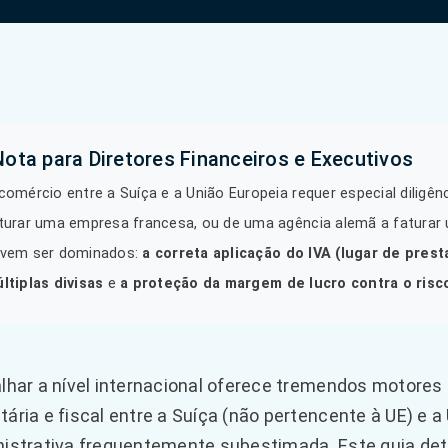
Nota para Diretores Financeiros e Executivos
comércio entre a Suíça e a União Europeia requer especial diligên
turar uma empresa francesa, ou de uma agência alemã a faturar u
vem ser dominados:
a correta aplicação do IVA (lugar de prest
ltiplas divisas
e
a proteção da margem de lucro contra o risc
lhar a nível internacional oferece tremendos motores 
ária e fiscal entre a Suíça (não pertencente à UE) e 
istrativa frequentemente subestimada. Este guia deta