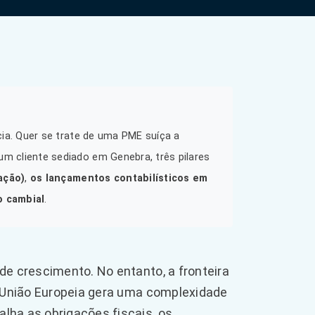
cia. Quer se trate de uma PME suíça a
m cliente sediado em Genebra, três pilares
ação)
,
os lançamentos contabilísticos em
o cambial
.
de crescimento. No entanto, a fronteira
a União Europeia gera uma complexidade
lha as obrigações fiscais, os