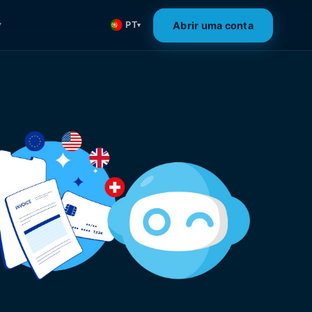
Abrir uma conta
PT
▾
▾