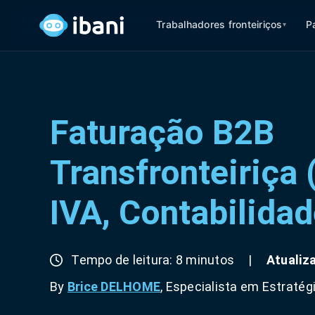
Trabalhadores fronteiriços
P
▾
Faturação B2B
Transfronteiriça 
IVA, Contabilidad
Tempo de leitura: 8 minutos
|
Atualiz
By
Brice DELHOME
, Especialista em Estratég