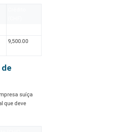
Crédito
(CHF)
9,500.00
 de
 empresa suíça
al que deve
ito (CHF)