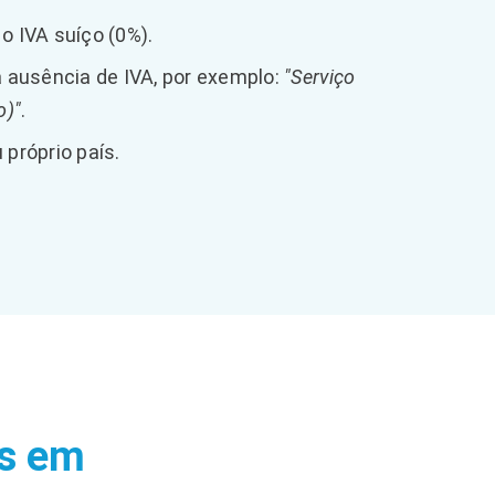
o IVA suíço (0%).
 ausência de IVA, por exemplo:
"Serviço
o)"
.
 próprio país.
as em