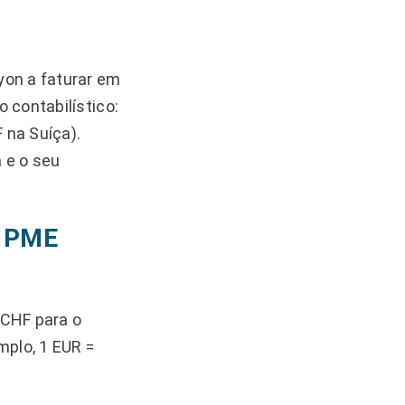
yon a faturar em
 contabilístico:
 na Suíça).
 e o seu
a PME
 CHF para o
mplo, 1 EUR =