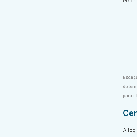
econ
Exceç
determ
para e
Cen
A lóg