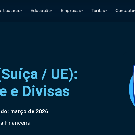
articulares
Educação
Empresas
Tarifas
Contacto
▾
▾
▾
▾
(Suíça / UE):
e e Divisas
ado: março de 2026
ia Financeira