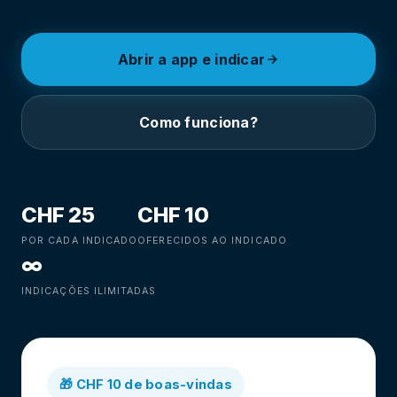
Abrir a app e indicar
Como funciona?
CHF 25
CHF 10
POR CADA INDICADO
OFERECIDOS AO INDICADO
∞
INDICAÇÕES ILIMITADAS
🎁 CHF 10 de boas-vindas