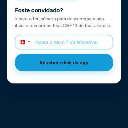
Foste convidado?
Insere o teu número para descarregar a app
ibani e receber os teus CHF 10 de boas-vindas.
Receber o link da app