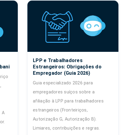
LPP e Trabalhadores
ibani
Estrangeiros: Obrigações do
Empregador (Guia 2026)
riço
Guia especializado 2026 para
,
empregadores suíços sobre a
afiliação à LPP para trabalhadores
estrangeiros (Fronteiriços,
. A
Autorização G, Autorização B).
or.
Limiares, contribuições e regras.