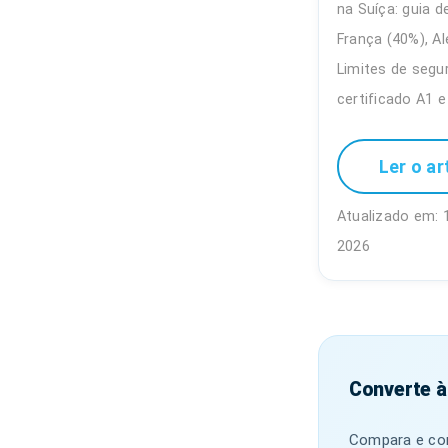
na Suíça: guia 
França (40%), Al
Limites de segur
certificado A1 e 
Ler o ar
Atualizado em: 1
2026
Converte à
Compara e con