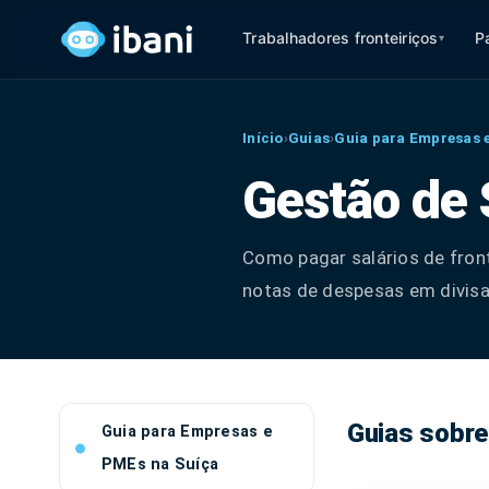
Trabalhadores fronteiriços
P
▾
Início
›
Guias
›
Guia para Empresas 
Gestão de 
Como pagar salários de fro
notas de despesas em divisa
Guias sobre
Guia para Empresas e
PMEs na Suíça