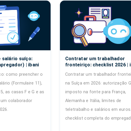
 salário suíço:
Contratar um trabalhador
pregador) | ibani
fronteiriço: checklist 2026 | 
ço: como preencher o
Contratar um trabalhador frontei
alário (Formulaire 11),
na Suíça em 2026: autorização G
15, as casas F e G e as
imposto na fonte para França,
 um colaborador
Alemanha e Itália, limites de
2026.
teletrabalho e salários em euros
checklist completa do empregad