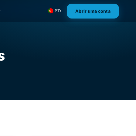
Abrir uma conta
PT
▾
▾
s