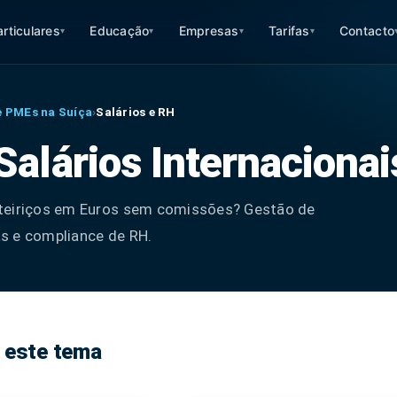
articulares
Educação
Empresas
Tarifas
Contacto
▾
▾
▾
▾
e PMEs na Suíça
›
Salários e RH
Salários Internacionai
nteiriços em Euros sem comissões? Gestão de
s e compliance de RH.
 este tema