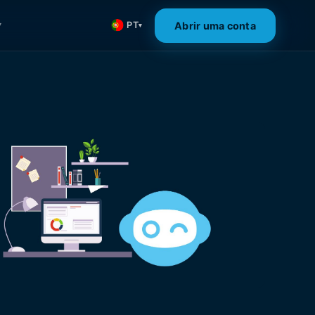
Abrir uma conta
PT
▾
▾