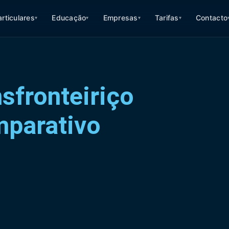
articulares
Educação
Empresas
Tarifas
Contacto
▾
▾
▾
▾
sfronteiriço
mparativo