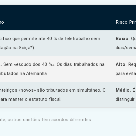
ho
Risco Pri
ífico que permite até 40 % de teletrabalho sem
Baixo.
Qu
utação na Suíça*).
dias/sem
.
Sem «escudo dos 40 %». Os dias trabalhados na
Alto.
Requ
ributados na Alemanha.
para evita
teiriços «novos» são tributados em simultâneo. O
Médio.
É 
ara manter o estatuto fiscal.
distingui
nte; outros cantões têm acordos diferentes.