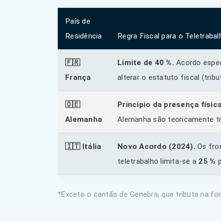
País de
Residência
Regra Fiscal para o Teletrabal
🇫🇷
Limite de 40 %.
Acordo espec
França
alterar o estatuto fiscal (trib
🇩🇪
Princípio da presença física
Alemanha
Alemanha são teoricamente t
🇮🇹 Itália
Novo Acordo (2024).
Os fron
teletrabalho limita-se a
25 %
p
*Exceto o cantão de Genebra, que tributa na fo