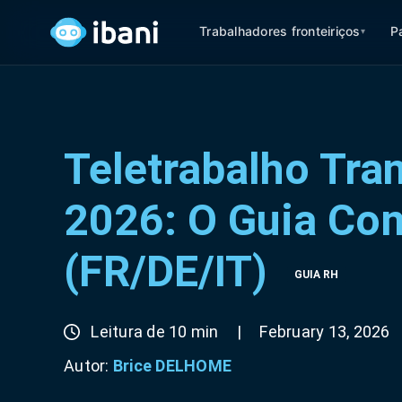
Trabalhadores fronteiriços
P
▾
Teletrabalho Tran
2026: O Guia Co
(FR/DE/IT)
GUIA RH
Leitura de 10 min
|
February 13, 2026
Autor:
Brice DELHOME