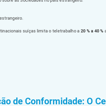
 sobre as Sociedades no país estrangeiro.
estrangeiro.
inacionais suíças limita o teletrabalho a
20 % a 40 %
a
ação de Conformidade: O Ce