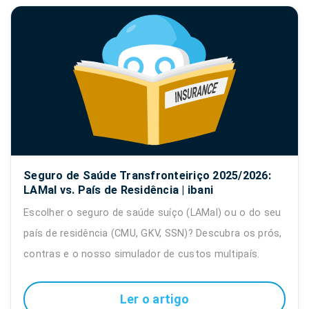
Seguro de Saúde Transfronteiriço 2025/2026:
LAMal vs. País de Residência | ibani
Escolher o seguro de saúde suíço (LAMal) ou o do seu
país de residência (CMU, GKV, SSN)? Descubra os prós,
contras e o nosso simulador de custos multipaís.
Ler o artigo