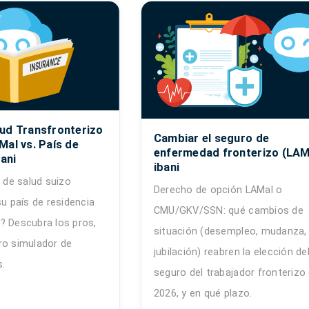
ud Transfronterizo
Cambiar el seguro de
Mal vs. País de
enfermedad fronterizo (LAMa
bani
ibani
o de salud suizo
Derecho de opción LAMal o
su país de residencia
CMU/GKV/SSN: qué cambios de
? Descubra los pros,
situación (desempleo, mudanza,
ro simulador de
jubilación) reabren la elección de
s.
seguro del trabajador fronterizo
2026, y en qué plazo.