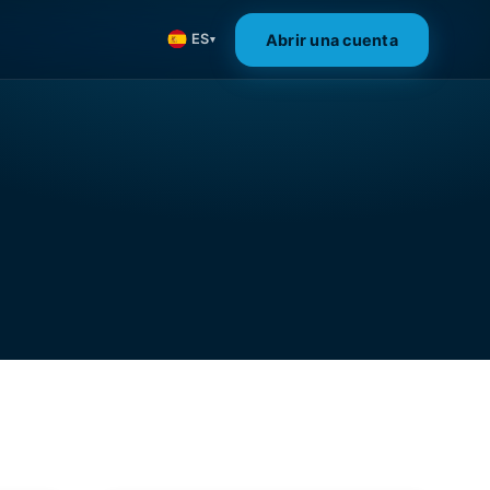
Abrir una cuenta
ES
▾