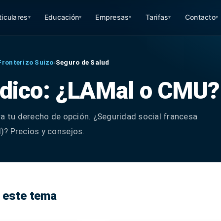
ticulares
Educación
Empresas
Tarifas
Contacto
▾
▾
▾
▾
▾
Fronterizo Suizo
›
Seguro de Salud
dico: ¿LAMal o CMU?
ra tu derecho de opción. ¿Seguridad social francesa
)? Precios y consejos.
 este tema