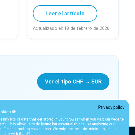
Leer el artículo
Actualizado el: 18 de febrero de 2026
Ver el tipo CHF → EUR
Privacy policy
okies 🍪
e tiny bits of data that get stored in your browser when you visit our website
cept). They allow us to do boring but essential things like analyzing our
traffic and tracking conversions. We only use the strict minimum, let us
u're ok with that 🫡