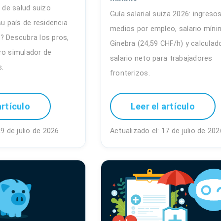
o de salud suizo
Guía salarial suiza 2026: ingreso
su país de residencia
medios por empleo, salario míni
? Descubra los pros,
Ginebra (24,59 CHF/h) y calculad
ro simulador de
salario neto para trabajadores
s.
fronterizos.
artículo
Leer el artículo
29 de julio de 2026
Actualizado el: 17 de julio de 202