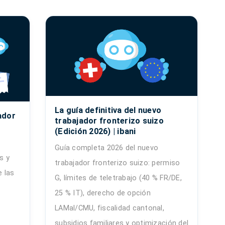
La guía definitiva del nuevo
ador
trabajador fronterizo suizo
(Edición 2026) | ibani
Guía completa 2026 del nuevo
s y
trabajador fronterizo suizo: permiso
e las
G, límites de teletrabajo (40 % FR/DE,
25 % IT), derecho de opción
LAMal/CMU, fiscalidad cantonal,
subsidios familiares y optimización del