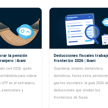
brar la pensión
Deducciones fiscales trabaj
ranjero | ibani
fronterizo 2026 | ibani
ado civil 2026: quién
Guardería, empleo doméstico,
sentándola para cobrar
donativos, horas extra, pensione
 LPP en el extranjero,
gastos escolares: la guía 2026 d
, exenciones y
deducciones que olvidan los
fronterizos de Suiza.