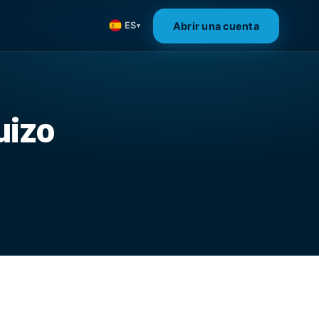
Abrir una cuenta
ES
▾
uizo