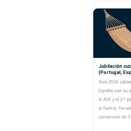
Jubilación sui
(Portugal, Esp
Guía 2026: jubil
España con su p
el AVS y el 2.º p
la fuente, fiscal
conversión de C