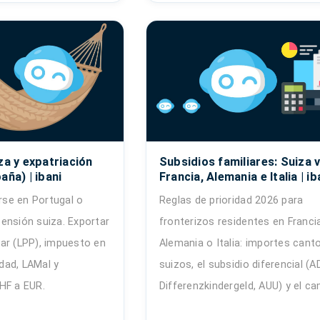
za y expatriación
Subsidios familiares: Suiza 
aña) | ibani
Francia, Alemania e Italia | ib
arse en Portugal o
Reglas de prioridad 2026 para
ensión suiza. Exportar
fronterizos residentes en Francia
ilar (LPP), impuesto en
Alemania o Italia: importes cant
idad, LAMal y
suizos, el subsidio diferencial (AD
HF a EUR.
Differenzkindergeld, AUU) y el ca