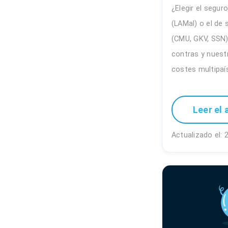
¿Elegir el segur
(LAMal) o el de 
(CMU, GKV, SSN)
contras y nuest
costes multipaí
Leer el 
Actualizado el: 