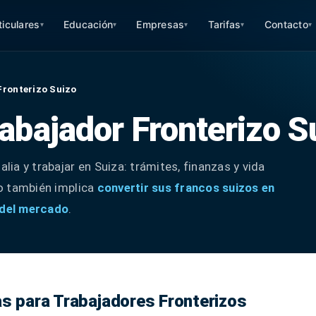
ticulares
Educación
Empresas
Tarifas
Contacto
▾
▾
▾
▾
▾
Fronterizo Suizo
rabajador Fronterizo S
alia y trabajar en Suiza: trámites, finanzas y vida
sto también implica
convertir sus francos suizos en
l del mercado
.
as para Trabajadores Fronterizos