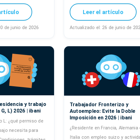
artículo
Leer el artículo
30 de junio de 2026
Actualizado el: 26 de junio de 20
esidencia y trabajo
Trabajador Fronterizo y
 G, L) 2026 | ibani
Autoempleo: Evite la Doble
Imposición en 2026 | ibani
o L: ¿qué permiso de
¿Residente en Francia, Alemania
bajo necesita para
Italia con empleo suizo y activid
Condiciones, trámites,