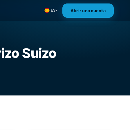
Abrir una cuenta
ES
▾
rizo Suizo