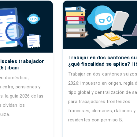
Trabajar en dos cantones su
iscales trabajador
¿qué fiscalidad se aplica? | i
6 | ibani
Trabajar en dos cantones suizos
eo doméstico,
2026: impuesto en origen, regla d
s extra, pensiones y
tipo global y centralización de sa
: la guía 2026 de las
para trabajadores fronterizos
 olvidan los
franceses, alemanes, italianos y
uiza.
residentes con permiso B.