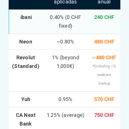
aplicadas
anual
ibani
0.40% (0 CHF
240 CHF
fixed)
Neon
~0.80%
480 CHF
Revolut
1% (beyond
~480 CHF
(Standard)
1,000€)
*Excluding 1%
weekend
markup
Yuh
0.95%
570 CHF
CA Next
1.25% (average)
750 CHF
Bank