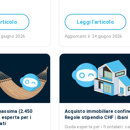
articolo
Leggi l'articolo
6 giugno 2026
Aggiornato il: 24 giugno 2026
massima (2.450
Acquisto immobiliare confin
 esperta per i
Regole stipendio CHF | ibani
ati
Guida esperta per i frontalieri: ca