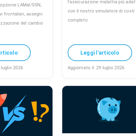
l’assicurazione malattia più adat
d'opzione LAMal/SSN,
con il nostro simulatore di costi
vi frontalieri, assegni
completo.
mizzazione del cambio
articolo
Leggi l'articolo
 luglio 2026
Aggiornato il: 29 luglio 2026