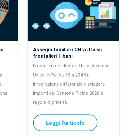
io
Assegni familiari CH vs Italia:
frontalieri | ibani
Frontalieri residenti in Italia: Assegno
a.
Unico INPS (da 58 a 204 €),
a
integrazione differenziale svizzera,
ione
importi del Cantone Ticino 2026 e
regole di priorità.
Leggi l'articolo