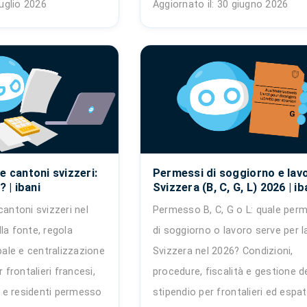
luglio 2026
Aggiornato il: 30 giugno 2026
Permessi di soggiorno e lavo
e cantoni svizzeri:
Svizzera (B, C, G, L) 2026 | ib
? | ibani
Permesso B, C, G o L: quale per
cantoni svizzeri nel
di soggiorno o lavoro serve per l
la fonte, regola
Svizzera nel 2026? Condizioni,
obale e centralizzazione
procedure, fiscalità e gestione d
r frontalieri francesi,
stipendio per frontalieri ed espatr
ni e residenti permesso