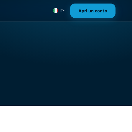
Apri un conto
IT
▾