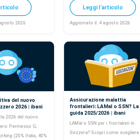
articolo
Leggi l'articolo
 agosto 2026
Aggiornato il: 4 agosto 2026
Assicurazione malattia
itiva del nuovo
frontalieri: LAMal o SSN? La
izzero 2026 | ibani
guida 2025/2026 | ibani
ta 2026 del nuovo
LAMal o SSN per i frontalieri in
zero: Permesso G,
Svizzera? Scopri come scegliere
orking (25% Italia, 40%