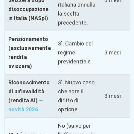
Svizzera dopo
3 mesi
italiana annulla
disoccupazione
la scelta
in Italia (NASpI)
precedente.
Pensionamento
Sì. Cambio del
(esclusivamente
regime
3 mesi
rendita
previdenziale.
svizzera)
Riconoscimento
Sì. Nuovo caso
di un'invalidità
che apre il
3 mesi
(rendita AI)
—
diritto di
novità 2026
opzione.
No (salvo per