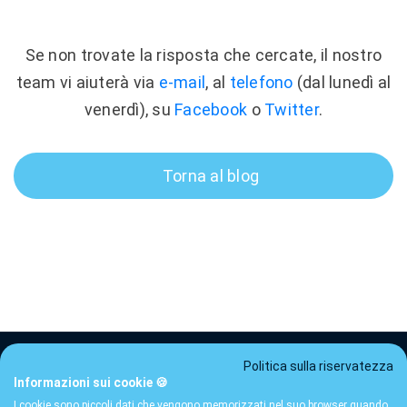
Se non trovate la risposta che cercate, il nostro
team vi aiuterà via
e-mail
, al
telefono
(dal lunedì al
venerdì), su
Facebook
o
Twitter
.
Torna al blog
Politica sulla riservatezza
Informazioni sui cookie 🍪
Tariffe
CGU
Privacy
FAQ
Contatto
Guide
I cookie sono piccoli dati che vengono memorizzati nel suo browser quando